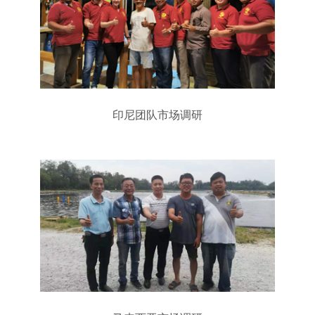
印尼团队市场调研