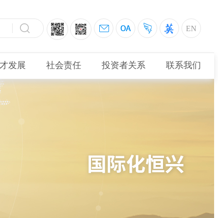
EN
才发展
社会责任
投资者关系
联系我们