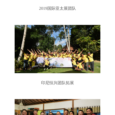
2019国际亚太展团队
印尼恒兴团队拓展