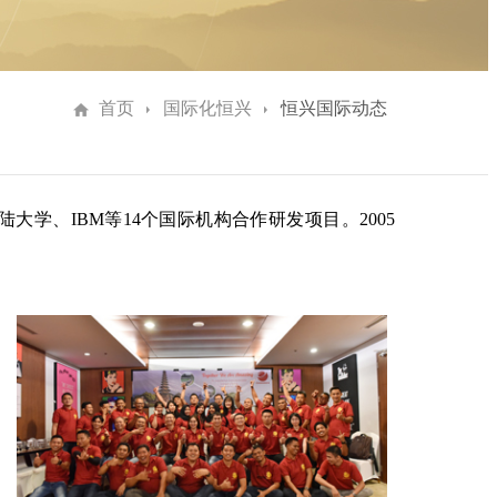
首页
国际化恒兴
恒兴国际动态
学、IBM等14个国际机构合作研发项目。2005